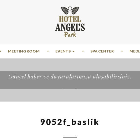
MEETING ROOM
EVENTS
SPA CENTER
MEDI
Güncel haber ve duyurularımıza ulaşabilirsiniz.
9052f_baslik