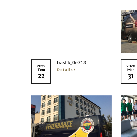
baslik_0e713
2022
2020
Details
Tem
Mar
22
31