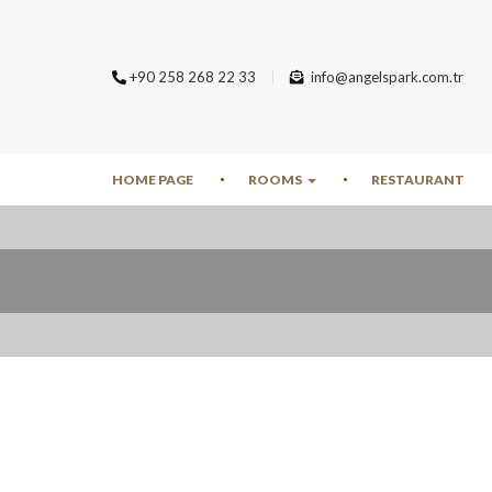
+90 258 268 22 33
info@angelspark.com.tr
HOME PAGE
ROOMS
RESTAURANT