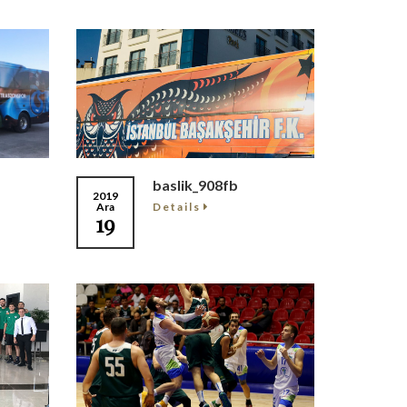
baslik_908fb
2019
Details
Ara
19